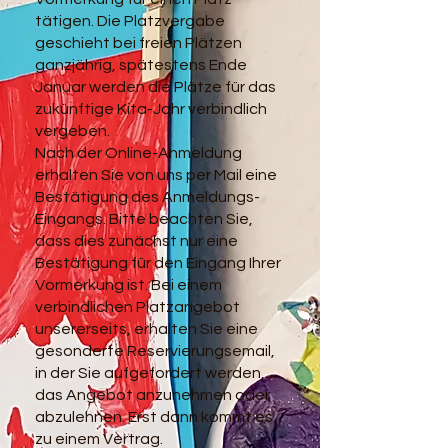
tätigen. Die Platzvergabe
geschieht bei freien Plätzen
ganzjährig, spätestens Ende
Januar werden die Plätze für das
zukünftige Kita-Jahr verbindlich
vergeben.
Nach der Online-Anmeldung
erhalten Sie von uns per Mail eine
Bestätigung des Anmeldungs-
Eingangs. Bitte beachten Sie,
dass dies zunächst nur eine
Bestätigung für den Eingang Ihrer
Vormerkung ist. Bei einem
verbindlichen Platzangebot
unsererseits, erhalten Sie eine
gesonderte Reservierungsemail,
in der Sie aufgefordert werden,
das Angebot anzunehmen oder
abzulehnen. Erst dann kommt es
zu einem Vertrag.