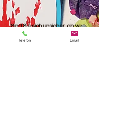
Sind Sie sich unsicher, ob wir
die richtige Kita für Ihr Kind
Telefon
Email
sind?
Gerne können Sie zur
Besichtigung der Kita telefonisch
unter 06021/88228 einen
persönlichen Termin mit der
Leitung vereinbaren.
LittleBird
Impressum&Disclaimer
Datenschutzerklärung